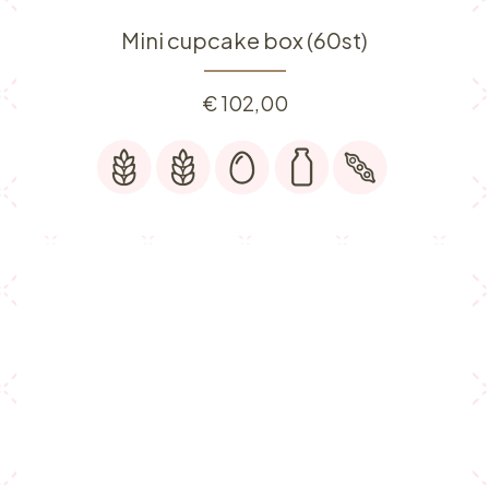
Mini cupcake box (60st)
€
102,00