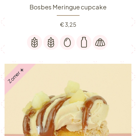
Bosbes Meringue cupcake
€
3,25
Zomer ☀️