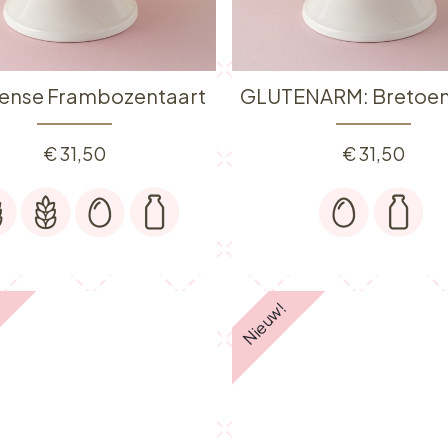
ense Frambozentaart
€
31,50
€
31,50
️
Nieuw!