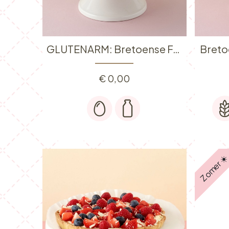
GLUTENARM: Bretoense Frambozentaart
Breto
€
0,00
Zomer ☀