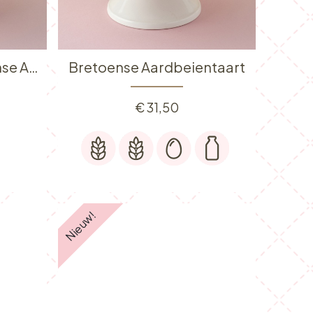
GLUTENARM: Bretoense Aardbeientaart
Bretoense Aardbeientaart
€
31,50
Nieuw!