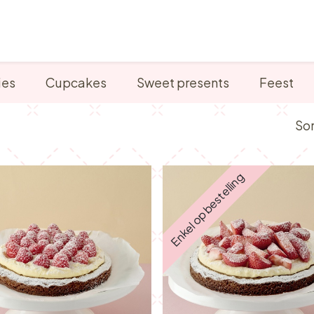
Verkooppunten
Ontbijt, Lunch & Tea Time
ies
Cupcakes
Sweet presents
Feest
Sor
Enkel op bestelling