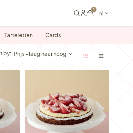
0
nl
Reserveren
Tarteletten
Cards
t by:
Prijs - laag naar hoog