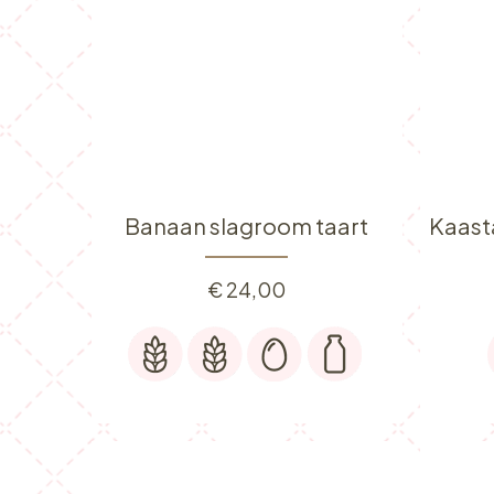
Banaan slagroom taart
€
24,00