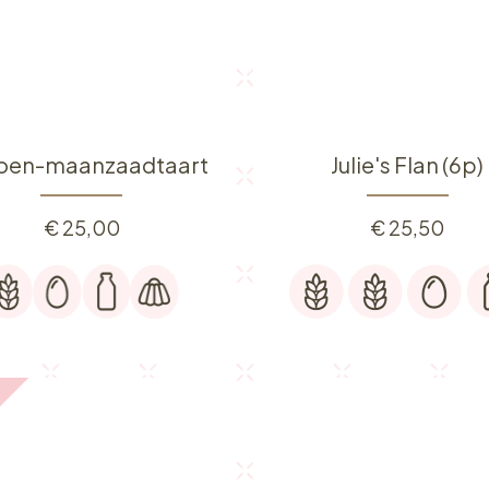
roen-maanzaadtaart
Julie's Flan (6p)
€
25,00
€
25,50