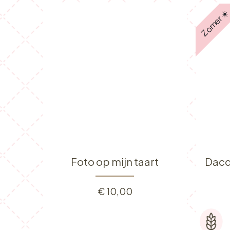
Zomer ☀
Foto op mijn taart
Dacq
€
10,00