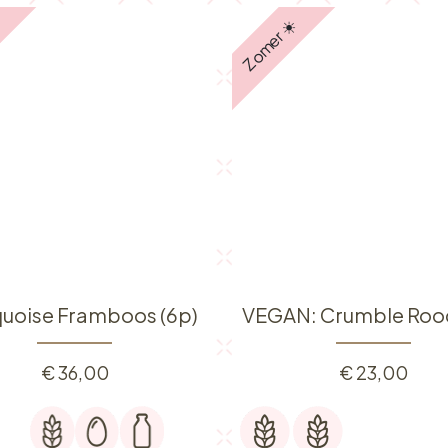
️
Zomer ☀️
uoise Framboos (6p)
VEGAN: Crumble Rood
€
36,00
€
23,00