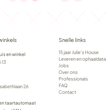
winkels
Snelle links
15 jaar Julie's House
uis en winkel
Leveren en ophaaldata
i 13
Jobs
Over ons​​
Professionals
FAQ
isabethlaan 26
Contact
 en taartautomaat