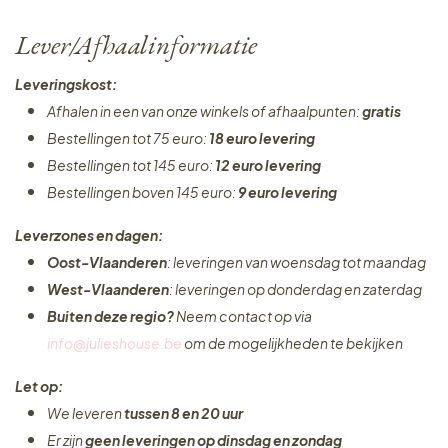
Lever/Afhaalinformatie
Leveringskost:
Afhalen in een van onze winkels of afhaalpunten:
gratis
Bestellingen tot 75 euro:
18 euro levering
Bestellingen tot 145 euro:
12 euro levering
Bestellingen boven 145 euro:
9 euro levering
Leverzones en dagen:
Oost-Vlaanderen
: leveringen van woensdag tot maandag
West-Vlaanderen
: leveringen op donderdag en zaterdag
Buiten deze regio?
Neem contact op via
info@julieshouse.be
om de mogelijkheden te bekijken
Let op:
We leveren
tussen 8 en 20 uur
Er zijn
geen leveringen
op dinsdag en zondag