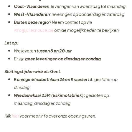
Oost-Vlaanderen
: leveringen van woensdag tot maandag
West-Vlaanderen
: leveringen op donderdag en zaterdag
Buiten deze regio?
Neem contact op via
info@julieshouse.be
om de mogelijkheden te bekijken
Let op:
We leveren
tussen 8 en 20 uur
Er zijn
geen leveringen
op dinsdag en zondag
Sluitingstijden winkels Gent:
Koningin Elisabethlaan 26 en Kraanlei 13:
gesloten op
dinsdag
Wiedauwkaai 23M (Eskimofabriek):
gesloten op
maandag, dinsdag en zondag
Klik
hier
voor meer info over onze openingsuren.