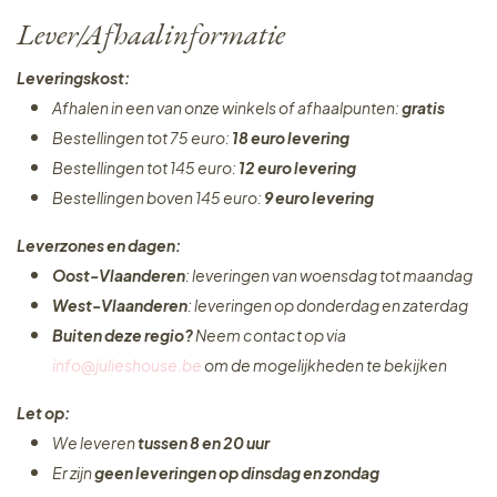
Lever/Afhaalinformatie
Leveringskost:
Afhalen in een van onze winkels of afhaalpunten:
gratis
Bestellingen tot 75 euro:
18 euro levering
Bestellingen tot 145 euro:
12 euro levering
Bestellingen boven 145 euro:
9 euro levering
Leverzones en dagen:
Oost-Vlaanderen
: leveringen van woensdag tot maandag
West-Vlaanderen
: leveringen op donderdag en zaterdag
Buiten deze regio?
Neem contact op via
info@julieshouse.be
om de mogelijkheden te bekijken
Let op:
We leveren
tussen 8 en 20 uur
Er zijn
geen leveringen
op dinsdag en zondag