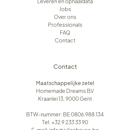
Leveren en ophaaldata
Jobs
Over ons​​
Professionals
FAQ
Contact
Contact
Maatschappelijke zetel
Homemade Dreams BV
Kraanlei 13, 9000 Gent
BTW-nummer: BE 0806.988.134
Tel:
+32 9 233 33 90
E-mail:
info@julieshouse.be