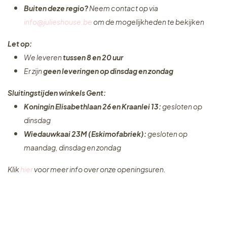
Buiten deze regio?
Neem contact op via
info@julieshouse.be
om de mogelijkheden te bekijken
Let op:
We leveren
tussen 8 en 20 uur
Er zijn
geen leveringen
op dinsdag en zondag
Sluitingstijden winkels Gent:
Koningin Elisabethlaan 26 en Kraanlei 13:
gesloten op
dinsdag
Wiedauwkaai 23M (Eskimofabriek):
gesloten op
maandag, dinsdag en zondag
Klik
hier
voor meer info over onze openingsuren.