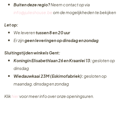
Buiten deze regio?
Neem contact op via
info@julieshouse.be
om de mogelijkheden te bekijken
Let op:
We leveren
tussen 8 en 20 uur
Er zijn
geen leveringen
op dinsdag en zondag
Sluitingstijden winkels Gent:
Koningin Elisabethlaan 26 en Kraanlei 13:
gesloten op
dinsdag
Wiedauwkaai 23M (Eskimofabriek):
gesloten op
maandag, dinsdag en zondag
Klik
hier
voor meer info over onze openingsuren.