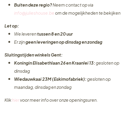
Buiten deze regio?
Neem contact op via
info@julieshouse.be
om de mogelijkheden te bekijken
Let op:
We leveren
tussen 8 en 20 uur
Er zijn
geen leveringen
op dinsdag en zondag
Sluitingstijden winkels Gent:
Koningin Elisabethlaan 26 en Kraanlei 13:
gesloten op
dinsdag
Wiedauwkaai 23M (Eskimofabriek):
gesloten op
maandag, dinsdag en zondag
Klik
hier
voor meer info over onze openingsuren.