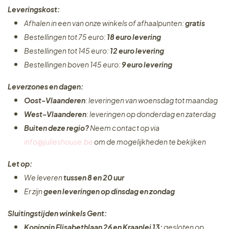
Leveringskost:
Afhalen in een van onze winkels of afhaalpunten:
gratis
Bestellingen tot 75 euro:
18 euro levering
Bestellingen tot 145 euro:
12 euro levering
Bestellingen boven 145 euro:
9 euro levering
Leverzones en dagen:
Oost-Vlaanderen
: leveringen van woensdag tot maandag
West-Vlaanderen
: leveringen op donderdag en zaterdag
Buiten deze regio?
Neem contact op via
info@julieshouse.be
om de mogelijkheden te bekijken
Let op:
We leveren
tussen 8 en 20 uur
Er zijn
geen leveringen
op dinsdag en zondag
Sluitingstijden winkels Gent:
Koningin Elisabethlaan 26 en Kraanlei 13:
gesloten op