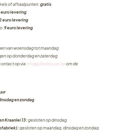
nkels of afhaalpunten:
gratis
 euro levering
2 euro levering
ro:
9 euro levering
ngen van woensdag tot maandag
ngen op donderdag en zaterdag
ontact op via
info@julieshouse.be
om de
uur
dinsdag en zondag
en Kraanlei 13:
gesloten op dinsdag
fabriek):
gesloten op maandag, dinsdag en zondag