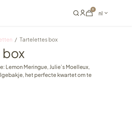
0
nl
Reserveren
etten
Tartelettes box
s box
je: Lemon Meringue, Julie’s Moelleux,
elgebakje, het perfecte kwartet om te