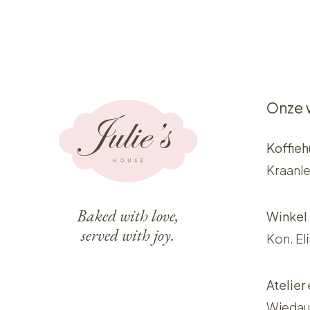
Onze 
Koffieh
Kraanle
Baked with love,
Winkel
served with joy.
Kon. El
Atelier
Wiedau