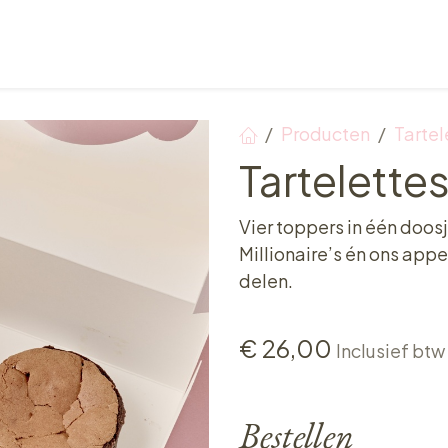
Verkooppunten
Ontbijt, Lunch & Tea Time
Producten
Tartel
Tartelette
Vier toppers in één doos
Millionaire’s én ons app
delen.
€
26,00
Inclusief btw
Bestellen