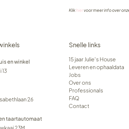
Klik
hier
voor meer info over on
winkels
Snelle links
15 jaar Julie's House
uis en winkel
Leveren en ophaaldata
i 13
Jobs
Over ons​​
Professionals
FAQ
isabethlaan 26
Contact
 en taartautomaat
wkaai 23M