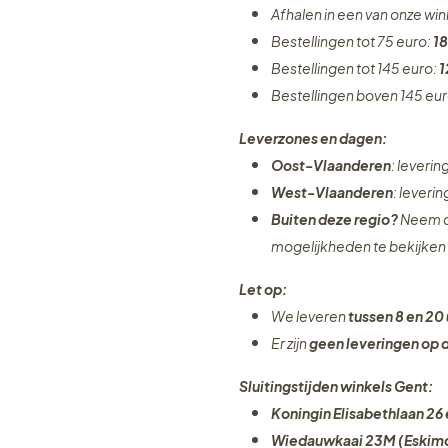
Afhalen in een van onze wi
Bestellingen tot 75 euro:
18
Bestellingen tot 145 euro:
1
Bestellingen boven 145 eu
Leverzones en dagen:
Oost-Vlaanderen
: leveri
West-Vlaanderen
: leveri
Buiten deze regio?
Neem c
mogelijkheden te bekijken
Let op:
We leveren
tussen 8 en 20 
Er zijn
geen leveringen
op 
Sluitingstijden winkels Gent:
Koningin Elisabethlaan 26 
Wiedauwkaai 23M (Eskimo