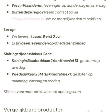
West-Vlaanderen
: leveringen op donderdag en zaterdag
Buiten deze regio?
Neem contact op via
info@julieshouse.be
om de mogelijkheden te bekijken
Let op:
We leveren
tussen 8 en 20 uur
Er zijn
geen leveringen
op dinsdag en zondag
Sluitingstijden winkels Gent:
Koningin Elisabethlaan 26 en Kraanlei 13:
gesloten op
dinsdag
Wiedauwkaai 23M (Eskimofabriek):
gesloten op
maandag, dinsdag en zondag
Klik
hier
voor meer info over onze openingsuren.
Vergelijkbare producten