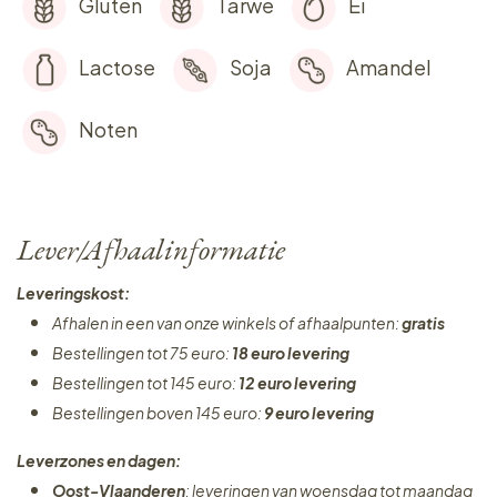
Gluten
Tarwe
Ei
Lactose
Soja
Amandel
Noten
Lever/Afhaalinformatie
Leveringskost:
Afhalen in een van onze winkels of afhaalpunten:
gratis
Bestellingen tot 75 euro:
18 euro levering
Bestellingen tot 145 euro:
12 euro levering
Bestellingen boven 145 euro:
9 euro levering
Leverzones en dagen:
Oost-Vlaanderen
: leveringen van woensdag tot maandag