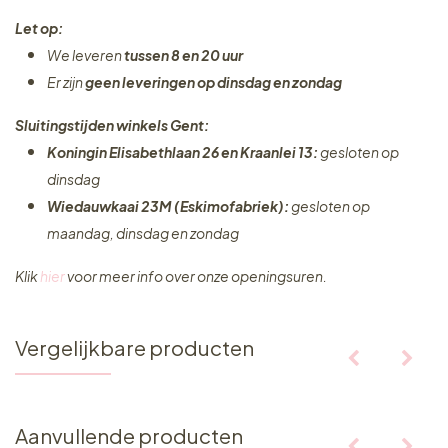
Let op:
We leveren
tussen 8 en 20 uur
Er zijn
geen leveringen
op dinsdag en zondag
Sluitingstijden winkels Gent:
Koningin Elisabethlaan 26 en Kraanlei 13:
gesloten op
dinsdag
Wiedauwkaai 23M (Eskimofabriek):
gesloten op
maandag, dinsdag en zondag
Klik
hier
voor meer info over onze openingsuren.
Vergelijkbare producten
Aanvullende producten