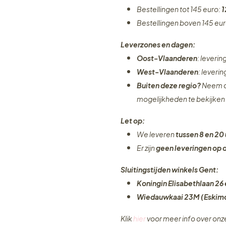
Bestellingen tot 145 euro:
1
Bestellingen boven 145 eu
Leverzones en dagen:
Oost-Vlaanderen
: leveri
West-Vlaanderen
: leveri
Buiten deze regio?
Neem c
mogelijkheden te bekijken
Let op:
We leveren
tussen 8 en 20 
Er zijn
geen leveringen
op 
Sluitingstijden winkels Gent:
Koningin Elisabethlaan 26 
Wiedauwkaai 23M (Eskimo
Klik
hier
voor meer info over on