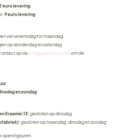
2 euro levering
ro:
9 euro levering
ngen van woensdag tot maandag
ngen op donderdag en zaterdag
ontact op via
info@julieshouse.be
om de
uur
dinsdag en zondag
en Kraanlei 13:
gesloten op dinsdag
fabriek):
gesloten op maandag, dinsdag en zondag
ze openingsuren.