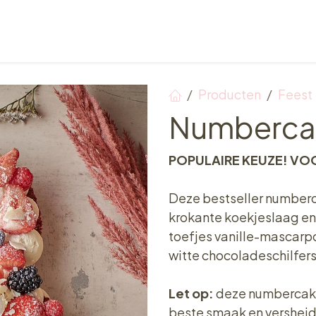
Verkooppunten
Ontbijt, Lunch & Tea Time
Producten
Feest
Numbercak
POPULAIRE KEUZE! VO
Deze bestseller numberc
krokante koekjeslaag en 
toefjes vanille-mascarpo
witte chocoladeschilfers
Let op:
deze numbercake 
beste smaak en versheid