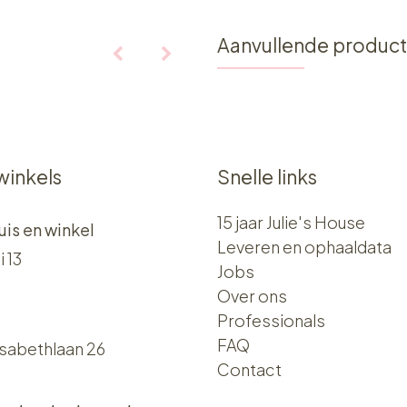
Aanvullende produc
winkels
Snelle links
15 jaar Julie's House
uis en winkel
Leveren en ophaaldata
i 13
Jobs
Over ons​​
Professionals
FAQ
isabethlaan 26
Contact