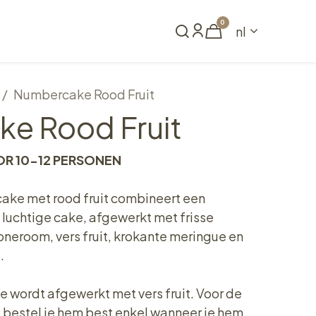
0
nl
Reserveren
Numbercake Rood Fruit
e Rood Fruit
OR 10-12 PERSONEN
ake met rood fruit combineert een
luchtige cake, afgewerkt met frisse
neroom, vers fruit, krokante meringue en
.
wordt afgewerkt met vers fruit. Voor de
 bestel je hem best enkel wanneer je hem