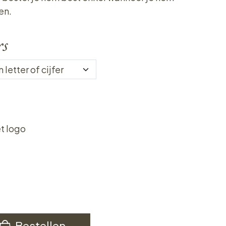
en.
rs
t logo
Bestellen