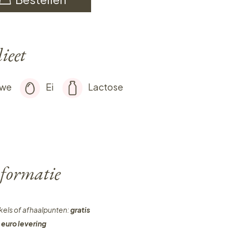
ieet
rwe
Ei
Lactose
formatie
nkels of afhaalpunten:
gratis
 euro levering