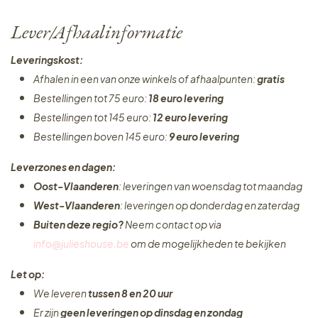
Lever/Afhaalinformatie
Leveringskost:
Afhalen in een van onze winkels of afhaalpunten:
gratis
Bestellingen tot 75 euro:
18 euro levering
Bestellingen tot 145 euro:
12 euro levering
Bestellingen boven 145 euro:
9 euro levering
Leverzones en dagen:
Oost-Vlaanderen
: leveringen van woensdag tot maandag
West-Vlaanderen
: leveringen op donderdag en zaterdag
Buiten deze regio?
Neem contact op via
info@julieshouse.be
om de mogelijkheden te bekijken
Let op:
We leveren
tussen 8 en 20 uur
Er zijn
geen leveringen
op dinsdag en zondag