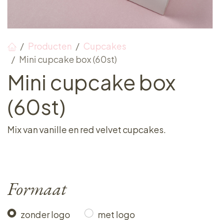
Producten
Cupcakes
Mini cupcake box (60st)
Mini cupcake box
(60st)
Mix van vanille en red velvet cupcakes.
Formaat
zonder logo
met logo