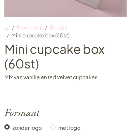
Producten
Bedrijf
Mini cupcake box (60st)
Mini cupcake box
(60st)
Mix van vanille en red velvet cupcakes.
Formaat
zonder logo
met logo