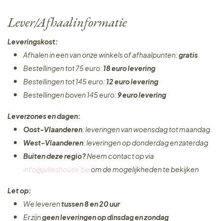
Lever/Afhaalinformatie
Leveringskost:
Afhalen in een van onze winkels of afhaalpunten:
gratis
Bestellingen tot 75 euro:
18 euro levering
Bestellingen tot 145 euro:
12 euro levering
Bestellingen boven 145 euro:
9 euro levering
Leverzones en dagen:
Oost-Vlaanderen
: leveringen van woensdag tot maandag
West-Vlaanderen
: leveringen op donderdag en zaterdag
Buiten deze regio?
Neem contact op via
info@julieshouse.be
om de mogelijkheden te bekijken
Let op:
We leveren
tussen 8 en 20 uur
Er zijn
geen leveringen
op dinsdag en zondag