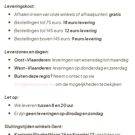
Leveringskost:
Afhalen in een van onze winkels of afhaalpunten:
gratis
Bestellingen tot 75 euro:
18 euro levering
Bestellingen tot 145 euro:
12 euro levering
Bestellingen boven 145 euro:
9 euro levering
Leverzones en dagen:
Oost-Vlaanderen
: leveringen van woensdag tot maandag
West-Vlaanderen
: leveringen op donderdag en zaterdag
Buiten deze regio?
Neem contact op via
info@julieshouse.be
om de mogelijkheden te bekijken
Let op:
We leveren
tussen 8 en 20 uur
Er zijn
geen leveringen
op dinsdag en zondag
Sluitingstijden winkels Gent:
Koningin Elisabethlaan 26 en Kraanlei 13:
gesloten op