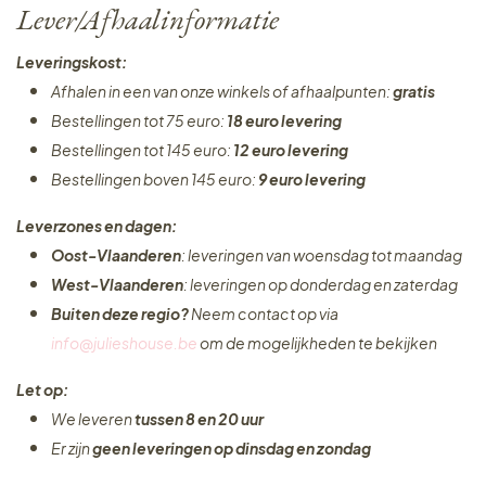
Lever/Afhaalinformatie
Leveringskost:
Afhalen in een van onze winkels of afhaalpunten:
gratis
Bestellingen tot 75 euro:
18 euro levering
Bestellingen tot 145 euro:
12 euro levering
Bestellingen boven 145 euro:
9 euro levering
Leverzones en dagen:
Oost-Vlaanderen
: leveringen van woensdag tot maandag
West-Vlaanderen
: leveringen op donderdag en zaterdag
Buiten deze regio?
Neem contact op via
info@julieshouse.be
om de mogelijkheden te bekijken
Let op:
We leveren
tussen 8 en 20 uur
Er zijn
geen leveringen
op dinsdag en zondag