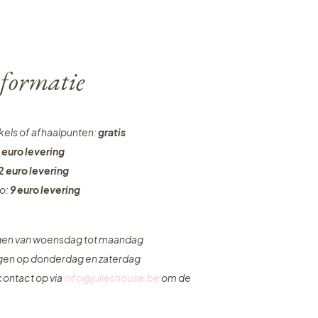
formatie
nkels of afhaalpunten:
gratis
 euro levering
2 euro levering
ro:
9 euro levering
ngen van woensdag tot maandag
ngen op donderdag en zaterdag
ontact op via
info@julieshouse.be
om de