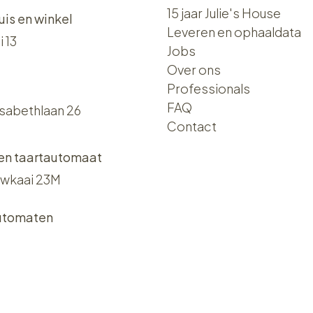
15 jaar Julie's House
uis en winkel
Leveren en ophaaldata
i 13
Jobs
Over ons​​
Professionals
FAQ
isabethlaan 26
Contact
 en taartautomaat
wkaai 23M
utomaten