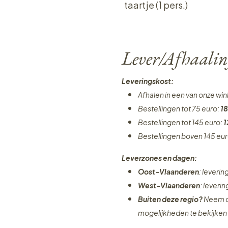
taartje (1 pers.)
Lever/Afhaalin
Leveringskost:
Afhalen in een van onze wi
Bestellingen tot 75 euro:
18
Bestellingen tot 145 euro:
1
Bestellingen boven 145 eu
Leverzones en dagen:
Oost-Vlaanderen
: leveri
West-Vlaanderen
: leveri
Buiten deze regio?
Neem c
mogelijkheden te bekijken