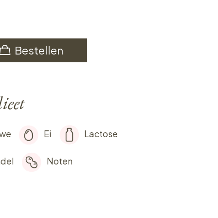
Bestellen
ieet
rwe
Ei
Lactose
del
Noten