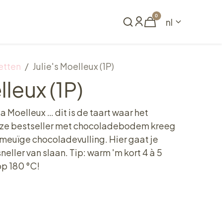
0
nl
Reserveren
etten
Julie's Moelleux (1P)
lleux (1P)
la Moelleux … dit is de taart waar het
ze bestseller met chocoladebodem kreeg
smeuïge chocoladevulling. Hier gaat je
eller van slaan. Tip: warm 'm kort 4 à 5
op 180 °C!