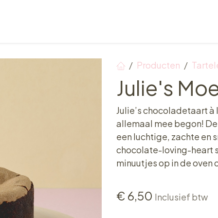
Verkooppunten
Ontbijt, Lunch & Tea Time
Producten
Tartel
Julie's Moe
Julie’s chocoladetaart à 
allemaal mee begon! De
een luchtige, zachte en 
chocolate-loving-heart sn
minuutjes op in de oven 
€
6,50
Inclusief btw