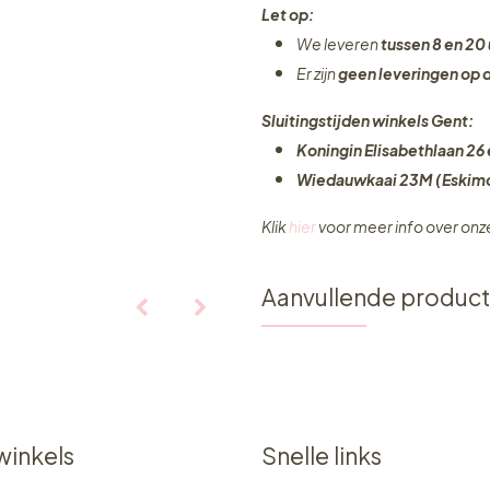
Let op:
We leveren
tussen 8 en 20 
Er zijn
geen leveringen
op 
Sluitingstijden winkels Gent:
Koningin Elisabethlaan 26 
Wiedauwkaai 23M (Eskimo
Klik
hier
voor meer info over on
Aanvullende produc
winkels
Snelle links