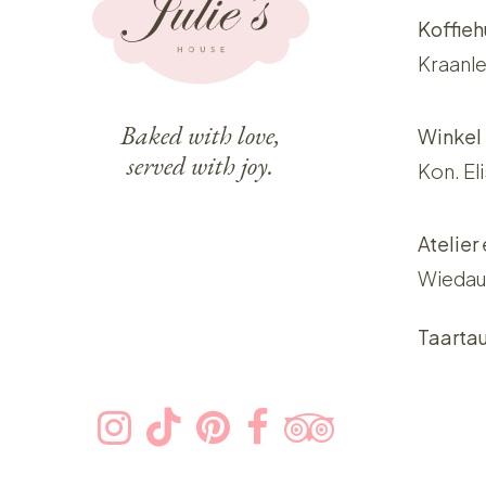
Koffieh
Kraanle
Baked with love,
Winkel
served with joy.
Kon. El
Atelier
Wiedau
Taarta