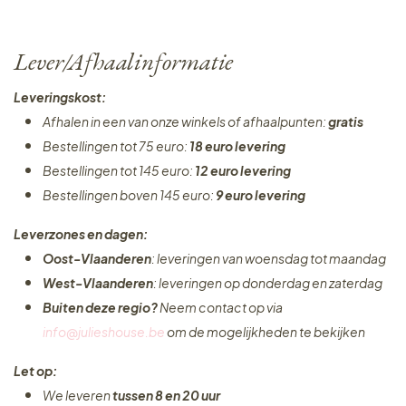
Lever/Afhaalinformatie
Leveringskost:
Afhalen in een van onze winkels of afhaalpunten:
gratis
Bestellingen tot 75 euro:
18 euro levering
Bestellingen tot 145 euro:
12 euro levering
Bestellingen boven 145 euro:
9 euro levering
Leverzones en dagen:
Oost-Vlaanderen
: leveringen van woensdag tot maandag
West-Vlaanderen
: leveringen op donderdag en zaterdag
Buiten deze regio?
Neem contact op via
info@julieshouse.be
om de mogelijkheden te bekijken
Let op:
We leveren
tussen 8 en 20 uur