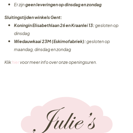
Er zijn
geen leveringen
op dinsdag en zondag
Sluitingstijden winkels Gent:
Koningin Elisabethlaan 26 en Kraanlei 13:
gesloten op
dinsdag
Wiedauwkaai 23M (Eskimofabriek):
gesloten op
maandag, dinsdag en zondag
Klik
hier
voor meer info over onze openingsuren.