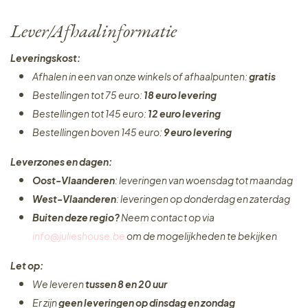
Lever/Afhaalinformatie
Leveringskost:
Afhalen in een van onze winkels of afhaalpunten:
gratis
Bestellingen tot 75 euro:
18 euro levering
Bestellingen tot 145 euro:
12 euro levering
Bestellingen boven 145 euro:
9 euro levering
Leverzones en dagen:
Oost-Vlaanderen
: leveringen van woensdag tot maandag
West-Vlaanderen
: leveringen op donderdag en zaterdag
Buiten deze regio?
Neem contact op via
info@julieshouse.be
om de mogelijkheden te bekijken
Let op:
We leveren
tussen 8 en 20 uur
Er zijn
geen leveringen
op dinsdag en zondag