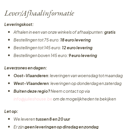
Lever/Afhaalinformatie
Leveringskost:
Afhalen in een van onze winkels of afhaalpunten:
gratis
Bestellingen tot 75 euro:
18 euro levering
Bestellingen tot 145 euro:
12 euro levering
Bestellingen boven 145 euro:
9 euro levering
Leverzones en dagen:
Oost-Vlaanderen
: leveringen van woensdag tot maandag
West-Vlaanderen
: leveringen op donderdag en zaterdag
Buiten deze regio?
Neem contact op via
info@julieshouse.be
om de mogelijkheden te bekijken
Let op:
We leveren
tussen 8 en 20 uur
Er zijn
geen leveringen
op dinsdag en zondag