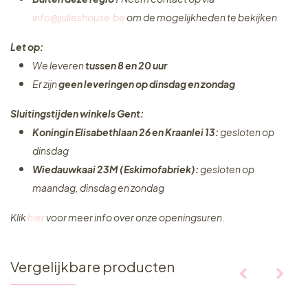
info@julieshouse.be
om de mogelijkheden te bekijken
Let op:
We leveren
tussen 8 en 20 uur
Er zijn
geen leveringen
op dinsdag en zondag
Sluitingstijden winkels Gent:
Koningin Elisabethlaan 26 en Kraanlei 13:
gesloten op
dinsdag
Wiedauwkaai 23M (Eskimofabriek):
gesloten op
maandag, dinsdag en zondag
Klik
hier
voor meer info over onze openingsuren.
Vergelijkbare producten