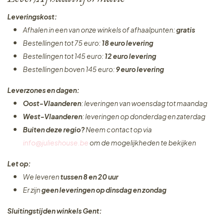
Leveringskost:
Afhalen in een van onze winkels of afhaalpunten:
gratis
Bestellingen tot 75 euro:
18 euro levering
Bestellingen tot 145 euro:
12 euro levering
Bestellingen boven 145 euro:
9 euro levering
Leverzones en dagen:
Oost-Vlaanderen
: leveringen van woensdag tot maandag
West-Vlaanderen
: leveringen op donderdag en zaterdag
Buiten deze regio?
Neem contact op via
info@julieshouse.be
om de mogelijkheden te bekijken
Let op:
We leveren
tussen 8 en 20 uur
Er zijn
geen leveringen
op dinsdag en zondag
Sluitingstijden winkels Gent: