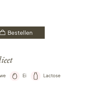
Bestellen
ieet
rwe
Ei
Lactose