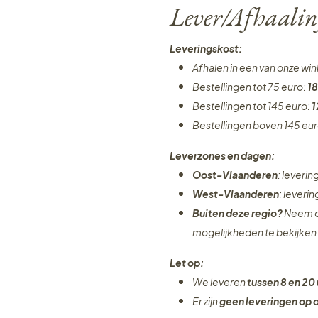
Lever/Afhaalin
Leveringskost:
Afhalen in een van onze wi
Bestellingen tot 75 euro:
18
Bestellingen tot 145 euro:
1
Bestellingen boven 145 eu
Leverzones en dagen:
Oost-Vlaanderen
: leveri
West-Vlaanderen
: leveri
Buiten deze regio?
Neem c
mogelijkheden te bekijken
Let op:
We leveren
tussen 8 en 20 
Er zijn
geen leveringen
op 