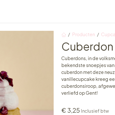
Verkooppunten
Ontbijt, Lunch & Tea Time
Producten
Cupc
Cuberdon
Cuberdons, in de volksmo
bekendste snoepjes van 
cuberdon met deze neuz
vanillecupcake kreeg e
cuberdonsiroop, afgewer
verliefd op Gent!
€
3,25
Inclusief btw