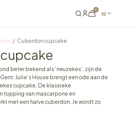
0
nl
Reserveren
akes
Cuberdon cupcake
 cupcake
nd beter bekend als ‘neuzekes’, zijn de
Gent. Julie’s House brengt een ode aan de
ekes cupcake. De klassieke
en topping van mascarpone en
kt met een halve cuberdon. Je wordt zo