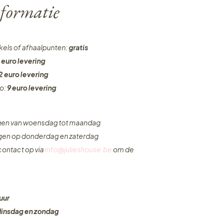
formatie
nkels of afhaalpunten:
gratis
 euro levering
2 euro levering
ro:
9 euro levering
ngen van woensdag tot maandag
ngen op donderdag en zaterdag
ontact op via
info@julieshouse.be
om de
uur
dinsdag en zondag