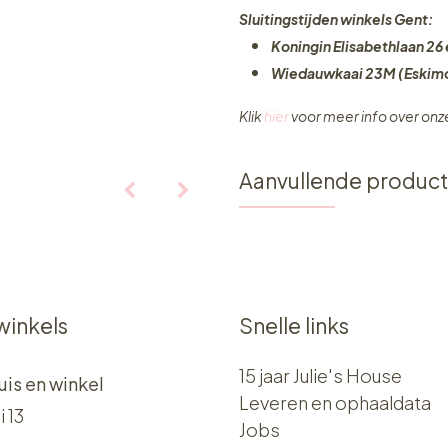
Sluitingstijden winkels Gent:
Koningin Elisabethlaan 26 
Wiedauwkaai 23M (Eskimo
Klik
hier
voor meer info over on
Aanvullende produc
winkels
Snelle links
15 jaar Julie's House
uis en winkel
Leveren en ophaaldata
i 13
Jobs