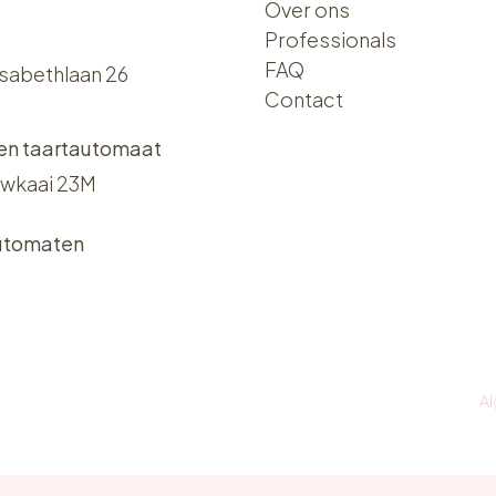
Over ons​​
Professionals
FAQ
isabethlaan 26
Contact
 en taartautomaat
wkaai 23M
utomaten
A