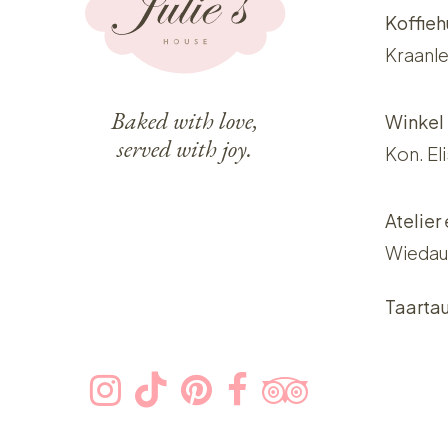
Koffieh
Kraanle
Baked with love,
Winkel
served with joy.
Kon. El
Atelier
Wiedau
Taarta