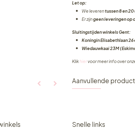
Let op:
We leveren
tussen 8 en 20 
Er zijn
geen leveringen
op 
Sluitingstijden winkels Gent:
Koningin Elisabethlaan 26 
Wiedauwkaai 23M (Eskimo
Klik
hier
voor meer info over on
Aanvullende produc
winkels
Snelle links