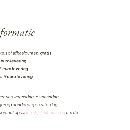
formatie
nkels of afhaalpunten:
gratis
 euro levering
2 euro levering
ro:
9 euro levering
ngen van woensdag tot maandag
ngen op donderdag en zaterdag
ontact op via
info@julieshouse.be
om de