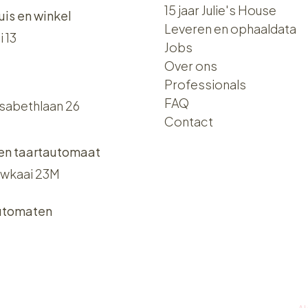
15 jaar Julie's House
uis en winkel
Leveren en ophaaldata
i 13
Jobs
Over ons​​
Professionals
FAQ
isabethlaan 26
Contact
 en taartautomaat
wkaai 23M
utomaten