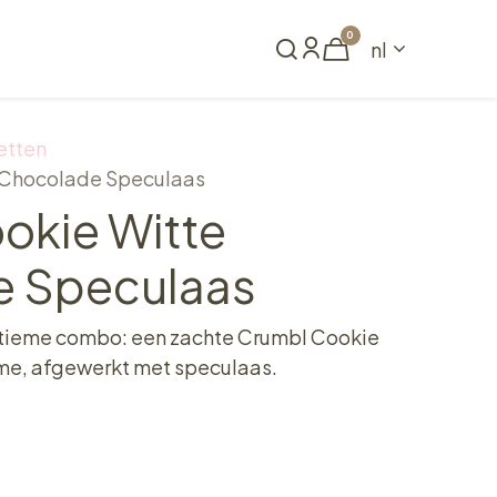
0
nl
Reserveren
etten
 Chocolade Speculaas
okie Witte
 Speculaas
ltieme combo: een zachte Crumbl Cookie
me, afgewerkt met speculaas.