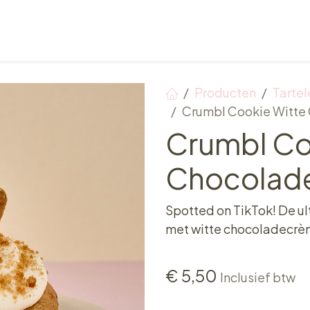
Verkooppunten
Ontbijt, Lunch & Tea Time
Producten
Tartel
Crumbl Cookie Witte
Crumbl Co
Chocolade
Spotted on TikTok! De u
met witte chocoladecrè
€
5,50
Inclusief btw