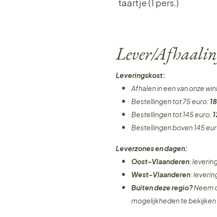
taartje (1 pers.)
Lever/Afhaalin
Leveringskost:
Afhalen in een van onze wi
Bestellingen tot 75 euro:
18
Bestellingen tot 145 euro:
1
Bestellingen boven 145 eu
Leverzones en dagen:
Oost-Vlaanderen
: leveri
West-Vlaanderen
: leveri
Buiten deze regio?
Neem c
mogelijkheden te bekijken