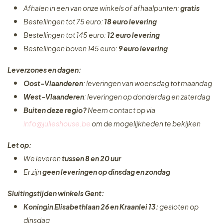
Afhalen in een van onze winkels of afhaalpunten:
gratis
Bestellingen tot 75 euro:
18 euro levering
Bestellingen tot 145 euro:
12 euro levering
Bestellingen boven 145 euro:
9 euro levering
Leverzones en dagen:
Oost-Vlaanderen
: leveringen van woensdag tot maandag
West-Vlaanderen
: leveringen op donderdag en zaterdag
Buiten deze regio?
Neem contact op via
info@julieshouse.be
om de mogelijkheden te bekijken
Let op:
We leveren
tussen 8 en 20 uur
Er zijn
geen leveringen
op dinsdag en zondag
Sluitingstijden winkels Gent:
Koningin Elisabethlaan 26 en Kraanlei 13:
gesloten op
dinsdag