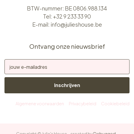
BTW-nummer: BE 0806.988.134
Tel:
+32 9 233 33 90
E-mail:
info@julieshouse.be
Ontvang onze nieuwsbrief
Inschrijven
Algemene voorwaarden
Privacybeleid
Cookiebeleid
Copyright © Julie's House - created by
Debugged