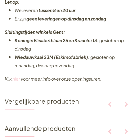
Let op:
We leveren
tussen 8 en 20 uur
Er zijn
geen leveringen
op dinsdag en zondag
Sluitingstijden winkels Gent:
Koningin Elisabethlaan 26 en Kraanlei 13:
gesloten op
dinsdag
Wiedauwkaai 23M (Eskimofabriek):
gesloten op
maandag, dinsdag en zondag
Klik
hier
voor meer info over onze openingsuren.
Vergelijkbare producten
Aanvullende producten