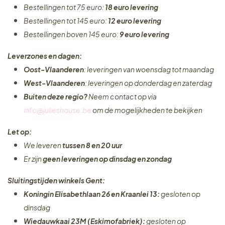
Bestellingen tot 75 euro:
18 euro levering
Bestellingen tot 145 euro:
12 euro levering
Bestellingen boven 145 euro:
9 euro levering
Leverzones en dagen:
Oost-Vlaanderen
: leveringen van woensdag tot maandag
West-Vlaanderen
: leveringen op donderdag en zaterdag
Buiten deze regio?
Neem contact op via
info@julieshouse.be
om de mogelijkheden te bekijken
Let op:
We leveren
tussen 8 en 20 uur
Er zijn
geen leveringen
op dinsdag en zondag
Sluitingstijden winkels Gent:
Koningin Elisabethlaan 26 en Kraanlei 13:
gesloten op
dinsdag
Wiedauwkaai 23M (Eskimofabriek):
gesloten op