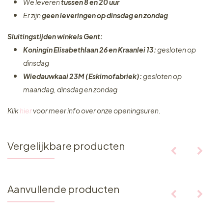
We leveren
tussen 8 en 20 uur
Er zijn
geen leveringen
op dinsdag en zondag
Sluitingstijden winkels Gent:
Koningin Elisabethlaan 26 en Kraanlei 13:
gesloten op
dinsdag
Wiedauwkaai 23M (Eskimofabriek):
gesloten op
maandag, dinsdag en zondag
Klik
hier
voor meer info over onze openingsuren.
Vergelijkbare producten
Aanvullende producten