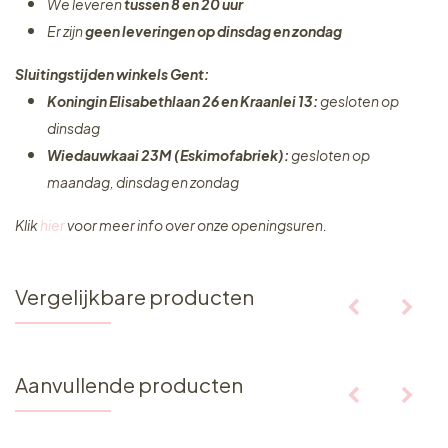
We leveren
tussen 8 en 20 uur
Er zijn
geen leveringen
op dinsdag en zondag
Sluitingstijden winkels Gent:
Koningin Elisabethlaan 26 en Kraanlei 13:
gesloten op
dinsdag
Wiedauwkaai 23M (Eskimofabriek):
gesloten op
maandag, dinsdag en zondag
Klik
hier
voor meer info over onze openingsuren.
Vergelijkbare producten
Aanvullende producten