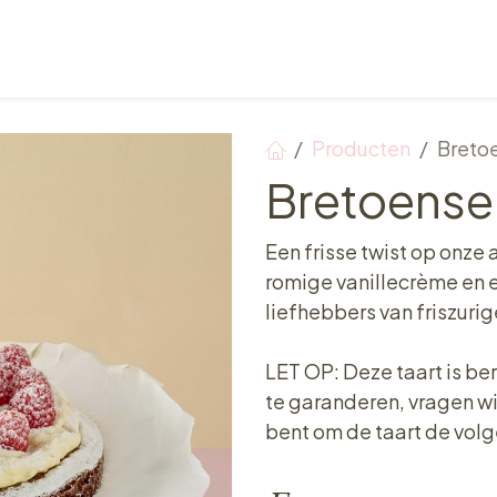
Verkooppunten
Ontbijt, Lunch & Tea Time
Producten
Breto
Bretoense
Een frisse twist op onze
romige vanillecrème en 
liefhebbers van friszuri
LET OP: Deze taart is be
te garanderen, vragen wij
bent om de taart de vol