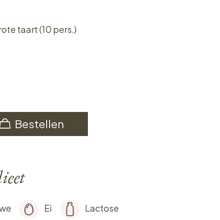
rote taart (10 pers.)
Bestellen
ieet
rwe
Ei
Lactose