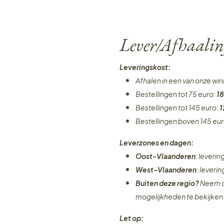
Lever/Afhaalin
Leveringskost:
Afhalen in een van onze wi
Bestellingen tot 75 euro:
18
Bestellingen tot 145 euro:
1
Bestellingen boven 145 eu
Leverzones en dagen:
Oost-Vlaanderen
: leveri
West-Vlaanderen
: leveri
Buiten deze regio?
Neem c
mogelijkheden te bekijken
Let op: