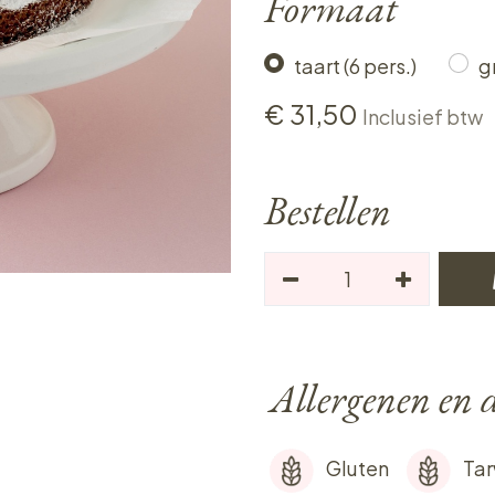
Formaat
taart (6 pers.)
g
€
31,50
Inclusief btw
Bestellen
Allergenen en d
Gluten
Ta