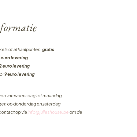
formatie
nkels of afhaalpunten:
gratis
 euro levering
2 euro levering
ro:
9 euro levering
ngen van woensdag tot maandag
ngen op donderdag en zaterdag
ontact op via
info@julieshouse.be
om de