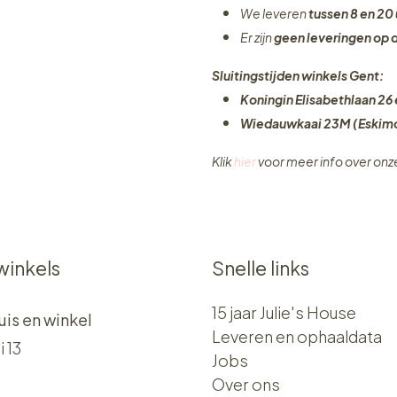
We leveren
tussen 8 en 20 
Er zijn
geen leveringen
op 
Sluitingstijden winkels Gent:
Koningin Elisabethlaan 26 
Wiedauwkaai 23M (Eskimo
Klik
hier
voor meer info over on
winkels
Snelle links
15 jaar Julie's House
uis en winkel
Leveren en ophaaldata
i 13
Jobs
Over ons​​