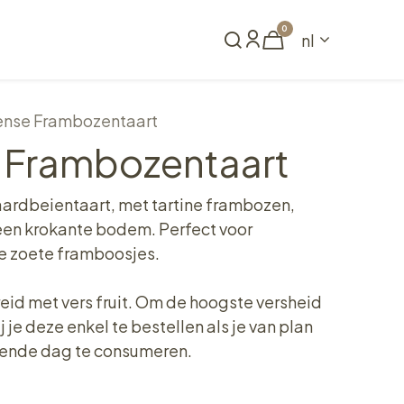
0
nl
Reserveren
ense Frambozentaart
 Frambozentaart
 aardbeientaart, met tartine frambozen,
een krokante bodem. Perfect voor
ge zoete framboosjes.
reid met vers fruit. Om de hoogste versheid
 je deze enkel te bestellen als je van plan
gende dag te consumeren.