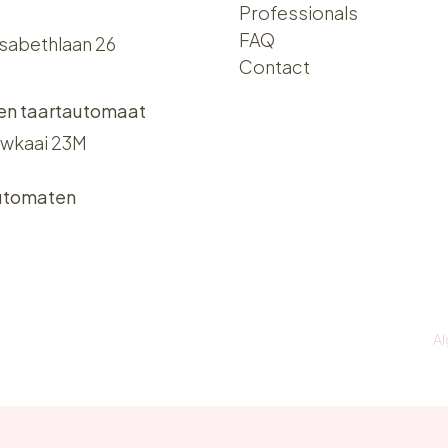
Professionals
FAQ
isabethlaan 26
Contact
 en taartautomaat
wkaai 23M
utomaten
A