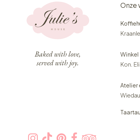
Onze 
Koffieh
Kraanle
Baked with love,
Winkel
served with joy.
Kon. El
Atelier
Wiedau
Taarta