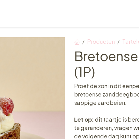
Verkooppunten
Ontbijt, Lunch & Tea Time
Producten
Tartel
Bretoense
(1P)
Proef de zon in dit een
bretoense zanddeegbode
sappige aardbeien.
Let op:
dit taartje is be
te garanderen, vragen wij 
de volgende dag kunt o