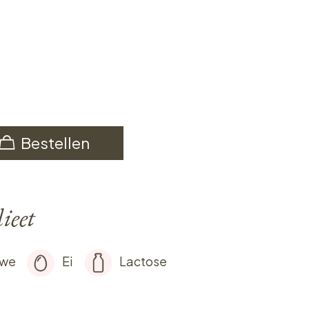
Bestellen
ieet
rwe
Ei
Lactose