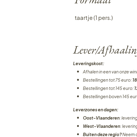
taartje (1 pers.)
Lever/Afhaalin
Leveringskost:
Afhalen in een van onze wi
Bestellingen tot 75 euro:
18
Bestellingen tot 145 euro:
1
Bestellingen boven 145 eu
Leverzones en dagen:
Oost-Vlaanderen
: leveri
West-Vlaanderen
: leveri
Buiten deze regio?
Neem c