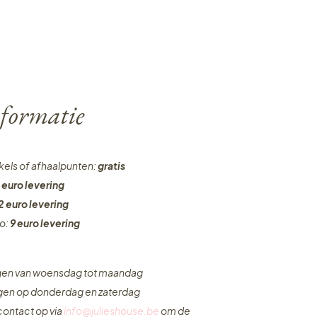
formatie
nkels of afhaalpunten:
gratis
 euro levering
2 euro levering
ro:
9 euro levering
ngen van woensdag tot maandag
ngen op donderdag en zaterdag
ontact op via
info@julieshouse.be
om de