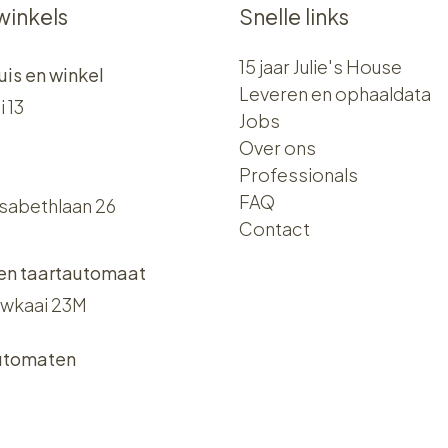
winkels
Snelle links
15 jaar Julie's House
uis en winkel
Leveren en ophaaldata
i 13
Jobs
Over ons​​
Professionals
FAQ
isabethlaan 26
Contact
 en taartautomaat
wkaai 23M
utomaten