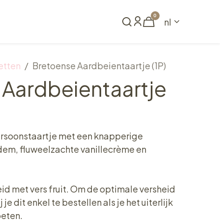
0
nl
Reserveren
etten
Bretoense Aardbeientaartje (1P)
 Aardbeientaartje
persoonstaartje met een knapperige
m, fluweelzachte vanillecrème en
reid met vers fruit. Om de optimale versheid
je dit enkel te bestellen als je het uiterlijk
peten.