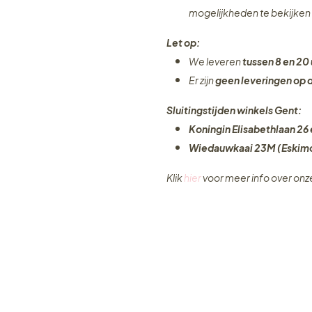
mogelijkheden te bekijken
Let op:
We leveren
tussen 8 en 20 
Er zijn
geen leveringen
op 
Sluitingstijden winkels Gent:
Koningin Elisabethlaan 26 
Wiedauwkaai 23M (Eskimo
Klik
hier
voor meer info over on