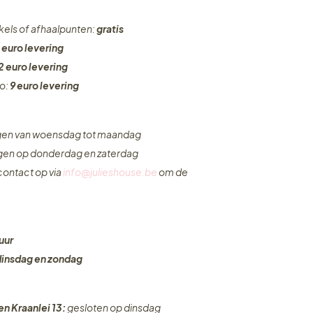
nkels of afhaalpunten:
gratis
 euro levering
2 euro levering
ro:
9 euro levering
ngen van woensdag tot maandag
ngen op donderdag en zaterdag
ontact op via
info@julieshouse.be
om de
uur
dinsdag en zondag
en Kraanlei 13:
gesloten op dinsdag