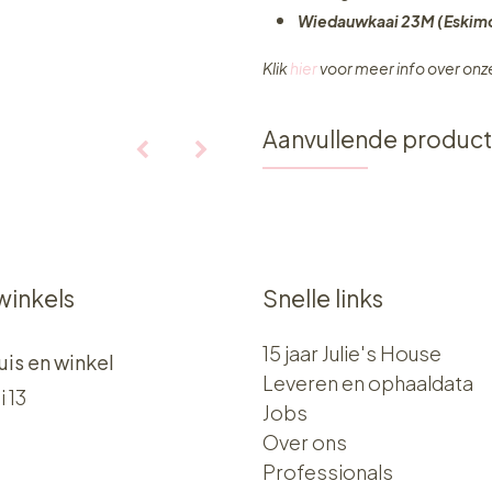
Wiedauwkaai 23M (Eskimo
Klik
hier
voor meer info over on
Aanvullende produc
winkels
Snelle links
15 jaar Julie's House
uis en winkel
Leveren en ophaaldata
i 13
Jobs
Over ons​​
Professionals