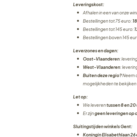
Leveringskost:
Afhalen in een van onze wi
Bestellingen tot 75 euro:
18
Bestellingen tot 145 euro:
1
Bestellingen boven 145 eu
Leverzones en dagen:
Oost-Vlaanderen
: leveri
West-Vlaanderen
: leveri
Buiten deze regio?
Neem c
mogelijkheden te bekijken
Let op:
We leveren
tussen 8 en 20 
Er zijn
geen leveringen
op 
Sluitingstijden winkels Gent:
Koningin Elisabethlaan 26 