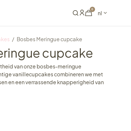
0
nl
Reserveren
akes
Bosbes Meringue cupcake
ringue cupcake
etheid van onze bosbes-meringue
htige vanillecupcakes combineren we met
sen en een verrassende knapperigheid van