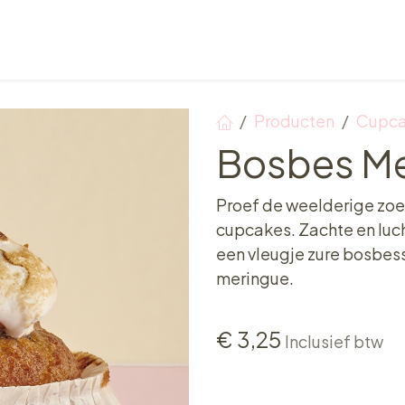
Verkooppunten
Ontbijt, Lunch & Tea Time
Producten
Cupc
Bosbes Me
Proef de weelderige zo
cupcakes. Zachte en luc
een vleugje zure bosbes
meringue.
€
3,25
Inclusief btw