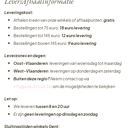
Lever/Afhaalinformatie
Leveringskost:
Afhalen in een van onze winkels of afhaalpunten:
gratis
Bestellingen tot 75 euro:
18 euro levering
Bestellingen tot 145 euro:
12 euro levering
Bestellingen boven 145 euro:
9 euro levering
Leverzones en dagen:
Oost-Vlaanderen
: leveringen van woensdag tot maandag
West-Vlaanderen
: leveringen op donderdag en zaterdag
Buiten deze regio?
Neem contact op via
info@julieshouse.be
om de mogelijkheden te bekijken
Let op:
We leveren
tussen 8 en 20 uur
Er zijn
geen leveringen
op dinsdag en zondag
Sluitingstijden winkels Gent: