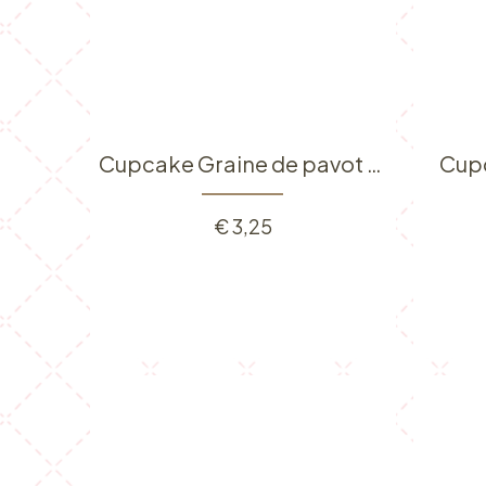
Cupcake Graine de pavot au citron
Cupc
€
3,25