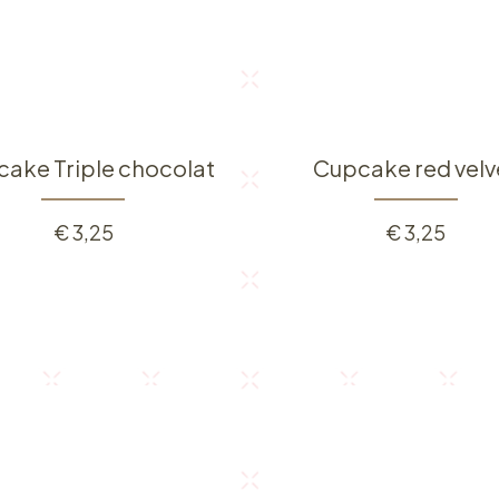
ake Triple chocolat
Cupcake red velv
€
3,25
€
3,25