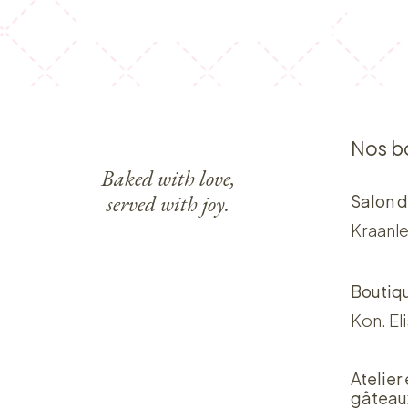
Nos b
Baked with love,
served with joy.
Salon d
Kraanle
Boutiq
Kon. El
Atelier
gâteau