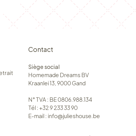
Contact
Siège social
etrait
Homemade Dreams BV
Kraanlei 13, 9000 Gand
N° TVA : BE 0806.988.134
Tél :
+32 9 233 33 90
E-mail :
info@julieshouse.be