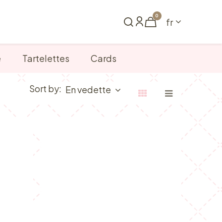
0
fr
me
Réserver
e
Tartelettes
Cards
Sort by:
En vedette