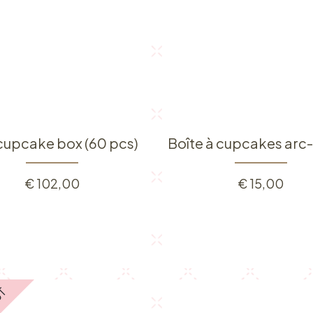
 cupcake box (60 pcs)
€
102,00
€
15,00
UT