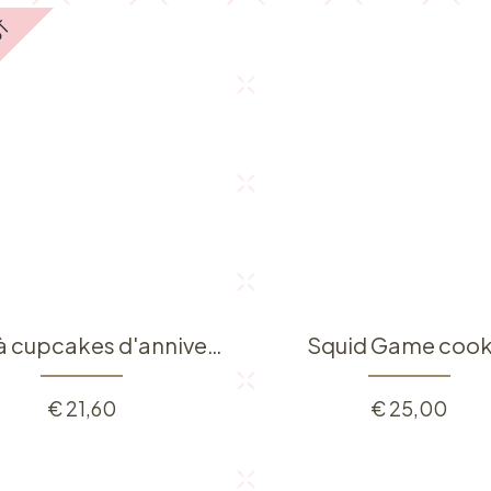
UT
Boîte à cupcakes d'anniversaire
Squid Game cook
€
21,60
€
25,00