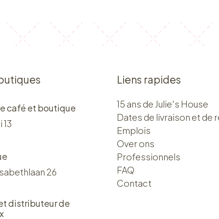
outiques
Liens rapides
15 ans de Julie's House
e café et boutique
Dates de livraison et de r
i 13
Emplois
Over ons​​
ue
Professionnels
FAQ
isabethlaan 26
Contact
 et distributeur de
x