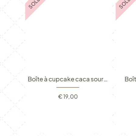
Boîte à cupcake caca souriante
Boî
€
19,00