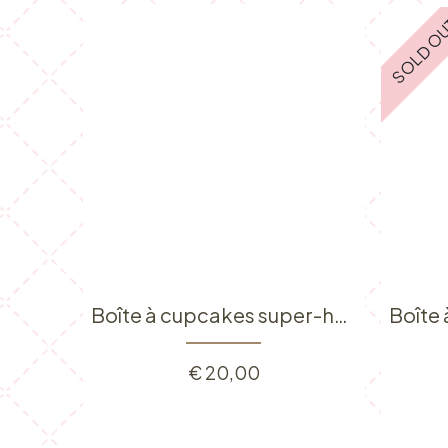
SOLD O
Boîte à cupcakes super-héros
€
20,00