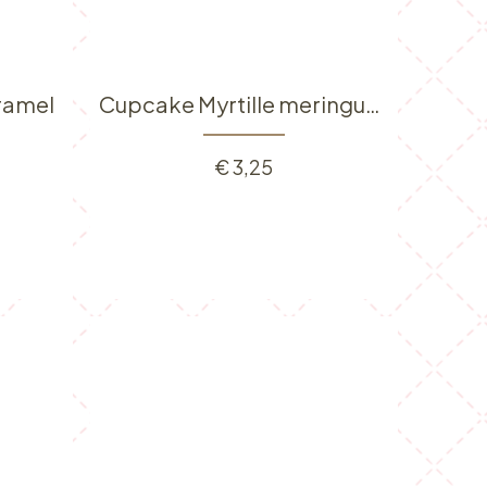
ramel
Cupcake Myrtille meringuée
€
3,25