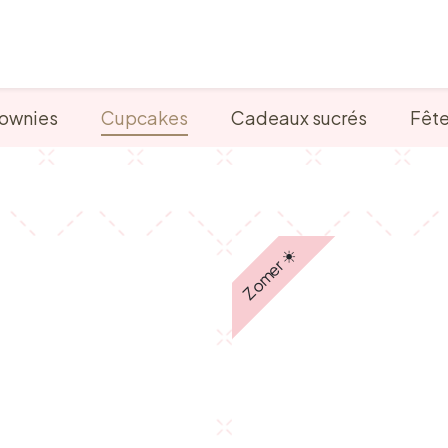
Points de vente
Petit-déjeuner, déjeuner & tea ti
ownies
Cupcakes
Cadeaux sucrés
Fêt
Zomer ☀️