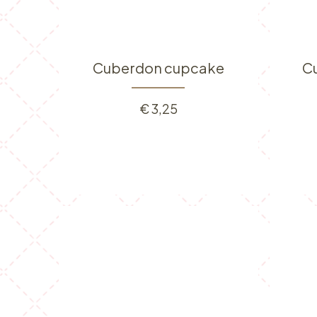
Cuberdon cupcake
C
€
3,25