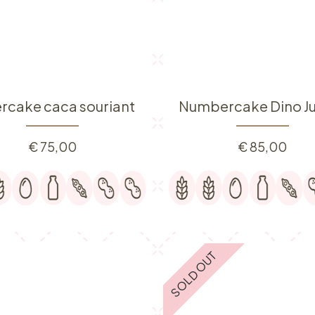
rcake caca souriant
Numbercake Dino J
€
75,00
€
85,00
SOLD OUT