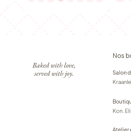
Nos b
Baked with love,
served with joy.
Salon d
Kraanle
Boutiq
Kon. El
Atelier