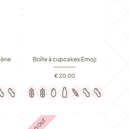
rène
Boîte à cupcakes Emoji
€
20,00
SOLD OUT