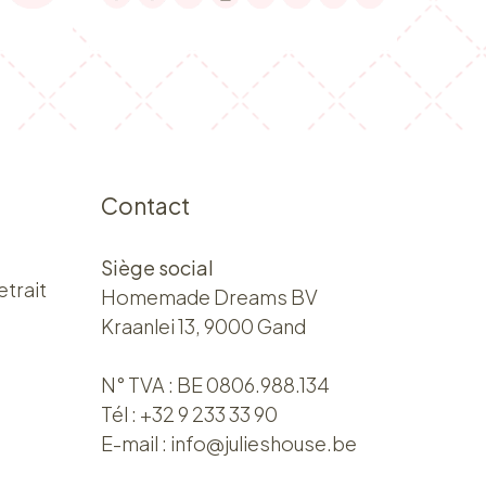
Contact
Siège social
etrait
Homemade Dreams BV
Kraanlei 13, 9000 Gand
N° TVA : BE 0806.988.134
Tél :
+32 9 233 33 90
E-mail :
info@julieshouse.be