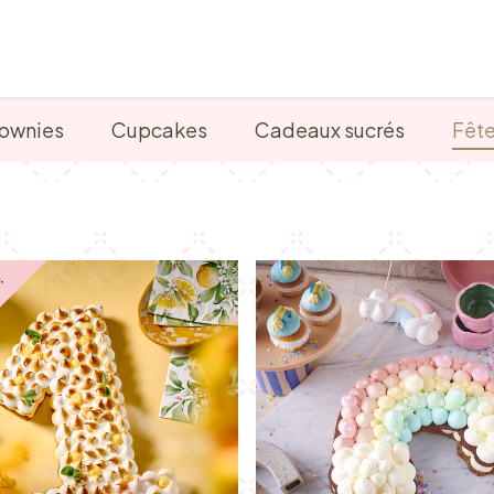
Points de vente
Petit-déjeuner, déjeuner & tea ti
ownies
Cupcakes
Cadeaux sucrés
Fêt
 !