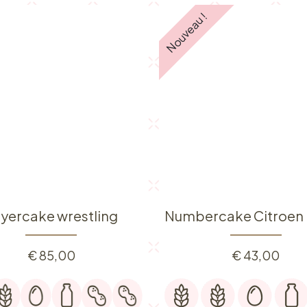
Nouveau !
yercake wrestling
€
85,00
€
43,00