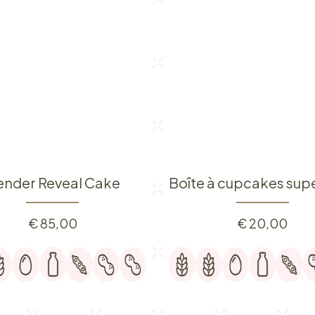
nder Reveal Cake
€
85,00
€
20,00