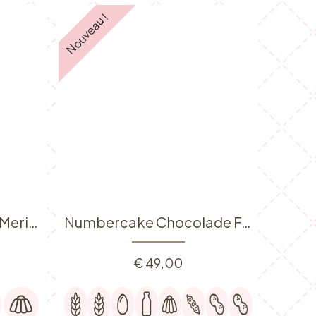
Nouveau !
Numbercake Citroen Meringue Petit (6p)
Numbercake Chocolade Framboos Petit (6p)
€
49,00