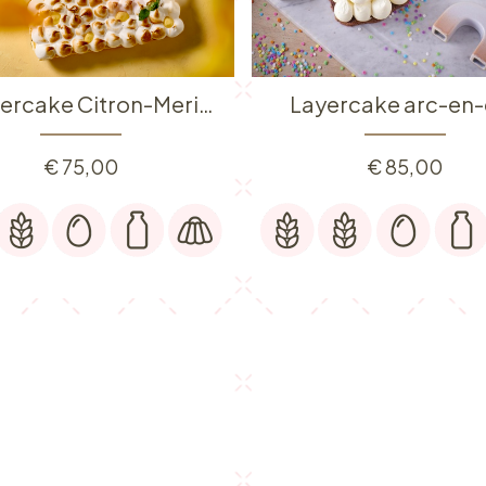
Numbercake Citron-Meringue
Layercake arc-en-
€
75,00
€
85,00