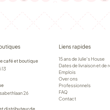
outiques
Liens rapides
15 ans de Julie's House
e café et boutique
Dates de livraison et de r
i 13
Emplois
Over ons​​
ue
Professionnels
FAQ
isabethlaan 26
Contact
 et distributeur de