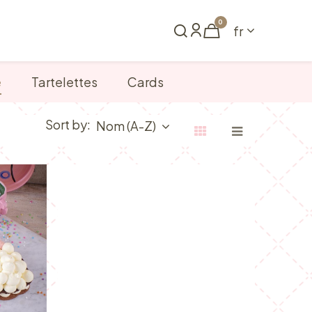
0
fr
me
Réserver
e
Tartelettes
Cards
Sort by:
Nom (A-Z)