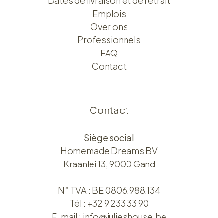
Dates de livraison et de retrait
Emplois
Over ons​​
Professionnels
FAQ
Contact
Contact
Siège social
Homemade Dreams BV
Kraanlei 13, 9000 Gand
N° TVA : BE 0806.988.134
Tél :
+32 9 233 33 90
E-mail :
info@julieshouse.be