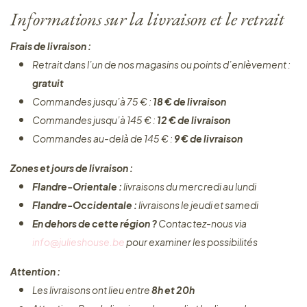
Informations sur la livraison et le retrait
Frais de livraison :
Retrait dans l’un de nos magasins ou points d’enlèvement :
gratuit
Commandes jusqu’à 75 € :
18 € de livraison
Commandes jusqu’à 145 € :
12 € de livraison
Commandes au-delà de 145 € :
9 € de livraison
Zones et jours de livraison :
Flandre-Orientale :
livraisons du mercredi au lundi
Flandre-Occidentale :
livraisons le jeudi et samedi
En dehors de cette région ?
Contactez-nous via
info@julieshouse.be
pour examiner les possibilités
Attention :
Les livraisons ont lieu entre
8h et 20h