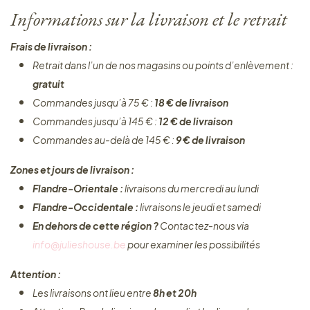
Informations sur la livraison et le retrait
Frais de livraison :
Retrait dans l’un de nos magasins ou points d’enlèvement :
gratuit
Commandes jusqu’à 75 € :
18 € de livraison
Commandes jusqu’à 145 € :
12 € de livraison
Commandes au-delà de 145 € :
9 € de livraison
Zones et jours de livraison :
Flandre-Orientale :
livraisons du mercredi au lundi
Flandre-Occidentale :
livraisons le jeudi et samedi
En dehors de cette région ?
Contactez-nous via
info@julieshouse.be
pour examiner les possibilités
Attention :
Les livraisons ont lieu entre
8h et 20h