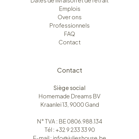
Dates de livraison et de retrait
Emplois
Over ons​​
Professionnels
FAQ
Contact
Contact
Siège social
Homemade Dreams BV
Kraanlei 13, 9000 Gand
N° TVA : BE 0806.988.134
Tél :
+32 9 233 33 90
E-mail :
info@julieshouse.be