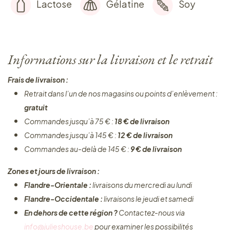
Lactose
Gélatine
Soy
Informations sur la livraison et le retrait
Frais de livraison :
Retrait dans l’un de nos magasins ou points d’enlèvement :
gratuit
Commandes jusqu’à 75 € :
18 € de livraison
Commandes jusqu’à 145 € :
12 € de livraison
Commandes au-delà de 145 € :
9 € de livraison
Zones et jours de livraison :
Flandre-Orientale :
livraisons du mercredi au lundi
Flandre-Occidentale :
livraisons le jeudi et samedi
En dehors de cette région ?
Contactez-nous via
info@julieshouse.be
pour examiner les possibilités