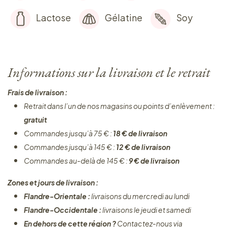
Lactose
Gélatine
Soy
Informations sur la livraison et le retrait
Frais de livraison :
Retrait dans l’un de nos magasins ou points d’enlèvement :
gratuit
Commandes jusqu’à 75 € :
18 € de livraison
Commandes jusqu’à 145 € :
12 € de livraison
Commandes au-delà de 145 € :
9 € de livraison
Zones et jours de livraison :
Flandre-Orientale :
livraisons du mercredi au lundi
Flandre-Occidentale :
livraisons le jeudi et samedi
En dehors de cette région ?
Contactez-nous via