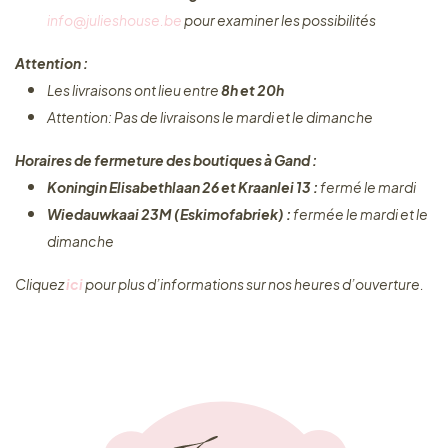
info@julieshouse.be
pour examiner les possibilités
Attention :
Les livraisons ont lieu entre
8h et 20h
Attention: Pas de livraisons le mardi et le dimanche
Horaires de fermeture des boutiques à Gand :
Koningin Elisabethlaan 26 et Kraanlei 13 :
fermé le mardi
Wiedauwkaai 23M (Eskimofabriek) :
fermée le mardi et le
dimanche
Cliquez ​
ici
pour plus d’informations sur nos heures d’ouverture.