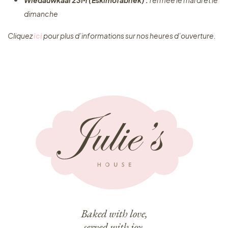
Wiedauwkaai 23M (Eskimofabriek) :
fermée le mardi et le
dimanche
Cliquez ​
ici
pour plus d’informations sur nos heures d’ouverture.
Baked with love,
served with joy.