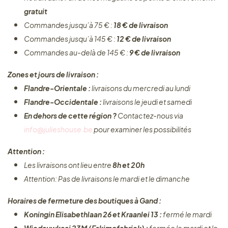
gratuit
Commandes jusqu’à 75 € :
18 € de livraison
Commandes jusqu’à 145 € :
12 € de livraison
Commandes au-delà de 145 € :
9 € de livraison
Zones et jours de livraison :
Flandre-Orientale :
livraisons du mercredi au lundi
Flandre-Occidentale :
livraisons le jeudi et samedi
En dehors de cette région ?
Contactez-nous via
info@julieshouse.be
pour examiner les possibilités
Attention :
Les livraisons ont lieu entre
8h et 20h
Attention: Pas de livraisons le mardi et le dimanche
Horaires de fermeture des boutiques à Gand :
Koningin Elisabethlaan 26 et Kraanlei 13 :
fermé le mardi