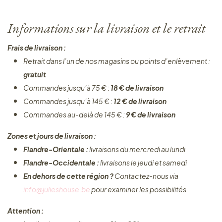
Informations sur la livraison et le retrait
Frais de livraison :
Retrait dans l’un de nos magasins ou points d’enlèvement :
gratuit
Commandes jusqu’à 75 € :
18 € de livraison
Commandes jusqu’à 145 € :
12 € de livraison
Commandes au-delà de 145 € :
9 € de livraison
Zones et jours de livraison :
Flandre-Orientale :
livraisons du mercredi au lundi
Flandre-Occidentale :
livraisons le jeudi et samedi
En dehors de cette région ?
Contactez-nous via
info@julieshouse.be
pour examiner les possibilités
Attention :