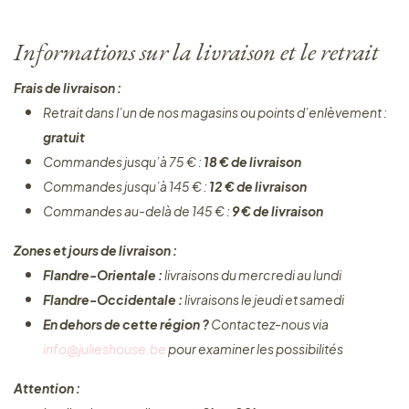
Informations sur la livraison et le retrait
Frais de livraison :
Retrait dans l’un de nos magasins ou points d’enlèvement :
gratuit
Commandes jusqu’à 75 € :
18 € de livraison
Commandes jusqu’à 145 € :
12 € de livraison
Commandes au-delà de 145 € :
9 € de livraison
Zones et jours de livraison :
Flandre-Orientale :
livraisons du mercredi au lundi
Flandre-Occidentale :
livraisons le jeudi et samedi
En dehors de cette région ?
Contactez-nous via
info@julieshouse.be
pour examiner les possibilités
Attention :