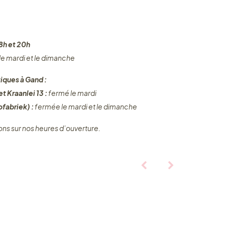
8h et 20h
 le mardi et le dimanche
iques à Gand :
t Kraanlei 13 :
fermé le mardi
fabriek) :
fermée le mardi et le dimanche
ons sur nos heures d’ouverture.