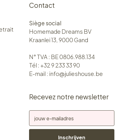
Contact
Siège social
etrait
Homemade Dreams BV
Kraanlei 13, 9000 Gand
N° TVA : BE 0806.988.134
Tél :
+32 9 233 33 90
E-mail :
info@julieshouse.be
Recevez notre newsletter
Inschrijven