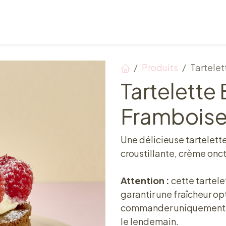
Points de vente
Petit-déjeuner, déjeuner & tea ti
Produits
Tartelet
Tartelette 
Framboise 
Une délicieuse tartelett
croustillante, crème onc
Attention :
cette tartele
garantir une fraîcheur o
commander uniquement s
le lendemain.