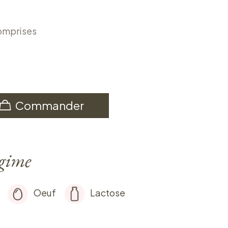
omprises
Commander
égime
Oeuf
Lactose