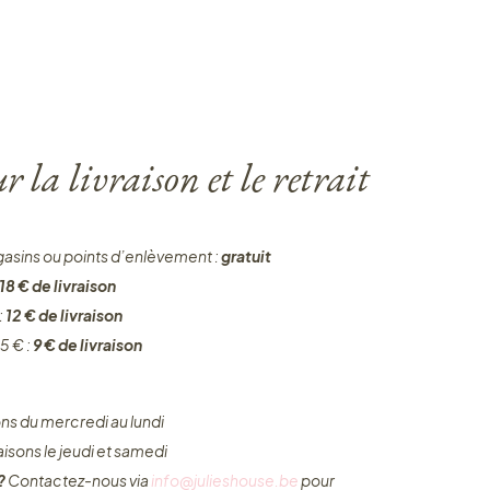
 la livraison et le retrait
gasins ou points d’enlèvement :
gratuit
18 € de livraison
:
12 € de livraison
5 € :
9 € de livraison
ons du mercredi au lundi
raisons le jeudi et samedi
 ?
Contactez-nous via
info@julieshouse.be
pour