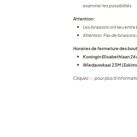
examiner les possibilités
Attention :
Les livraisons ont lieu entre
Attention: Pas de livraisons
Horaires de fermeture des bout
Koningin Elisabethlaan 26 e
Wiedauwkaai 23M (Eskimo
Cliquez ​
ici
pour plus d’informati