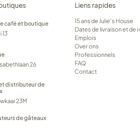
outiques
Liens rapides
15 ans de Julie's House
e café et boutique
Dates de livraison et de r
i 13
Emplois
Over ons​​
ue
Professionnels
FAQ
isabethlaan 26
Contact
 et distributeur de
x
wkaai 23M
uteurs de gâteaux