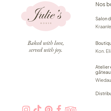
Nos b
Salon d
Kraanle
Baked with love,
Boutiq
served with joy.
Kon. El
Atelier
gâteau
Wiedau
Distrib