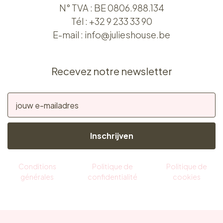
N° TVA : BE 0806.988.134
Tél :
+32 9 233 33 90
E-mail :
info@julieshouse.be
Recevez notre newsletter
Inschrijven
Conditions
Politique de
Politique de
générales
confidentialité
cookies