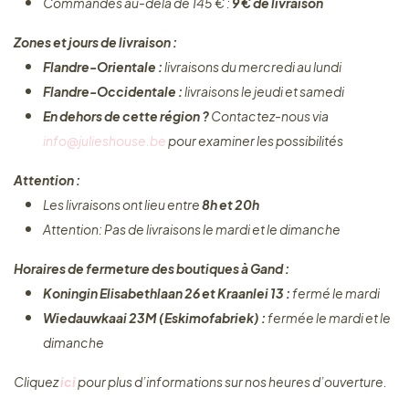
Commandes au-delà de 145 € :
9 € de livraison
Zones et jours de livraison :
Flandre-Orientale :
livraisons du mercredi au lundi
Flandre-Occidentale :
livraisons le jeudi et samedi
En dehors de cette région ?
Contactez-nous via
info@julieshouse.be
pour examiner les possibilités
Attention :
Les livraisons ont lieu entre
8h et 20h
Attention: Pas de livraisons le mardi et le dimanche
Horaires de fermeture des boutiques à Gand :
Koningin Elisabethlaan 26 et Kraanlei 13 :
fermé le mardi
Wiedauwkaai 23M (Eskimofabriek) :
fermée le mardi et le
dimanche
Cliquez ​
ici
pour plus d’informations sur nos heures d’ouverture.