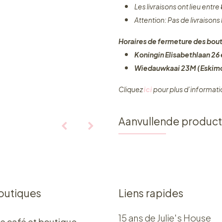
Les livraisons ont lieu entre
Attention: Pas de livraisons
Horaires de fermeture des bout
Koningin Elisabethlaan 26 e
Wiedauwkaai 23M (Eskimo
Cliquez ​
ici
pour plus d’informati
Aanvullende produc
outiques
Liens rapides
15 ans de Julie's House
e café et boutique