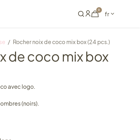
0
fr
me
Réserver
se
Rocher noix de coco mix box (24 pcs.)
x de coco mix box
oco avec logo.
sombres (noirs).