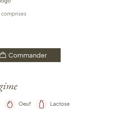
 logo
s comprises
Commander
égime
Oeuf
Lactose