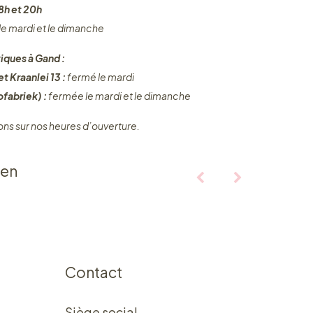
8h et 20h
 le mardi et le dimanche
iques à Gand :
t Kraanlei 13 :
fermé le mardi
fabriek) :
fermée le mardi et le dimanche
ons sur nos heures d’ouverture.
ten
Contact
Siège social