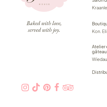
Kraanle
Baked with love,
Boutiq
served with joy.
Kon. El
Atelier
gâteau
Wiedau
Distrib