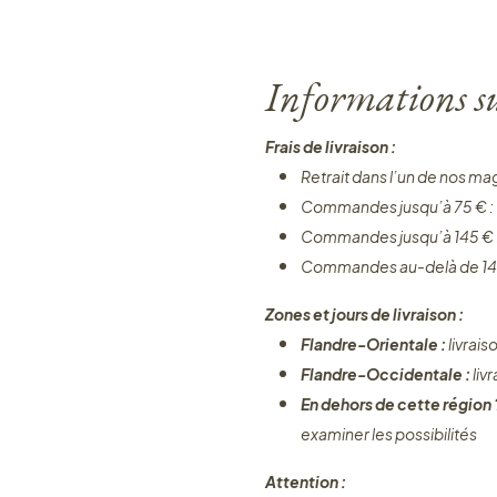
Informations sur
Frais de livraison :
Retrait dans l’un de nos ma
Commandes jusqu’à 75 € :
Commandes jusqu’à 145 € 
Commandes au-delà de 14
Zones et jours de livraison :
Flandre-Orientale :
livrais
Flandre-Occidentale :
liv
En dehors de cette région
examiner les possibilités
Attention :