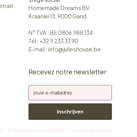
etrait
Homemade Dreams BV
Kraanlei 13, 9000 Gand
N° TVA : BE 0806.988.134
Tél :
+32 9 233 33 90
E-mail :
info@julieshouse.be
Recevez notre newsletter
Inschrijven
es
Politique de confidentialité
Politique de cookies