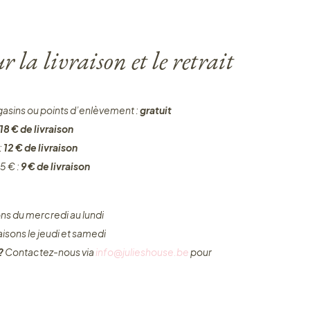
 la livraison et le retrait
gasins ou points d’enlèvement :
gratuit
18 € de livraison
:
12 € de livraison
5 € :
9 € de livraison
ons du mercredi au lundi
raisons le jeudi et samedi
 ?
Contactez-nous via
info@julieshouse.be
pour