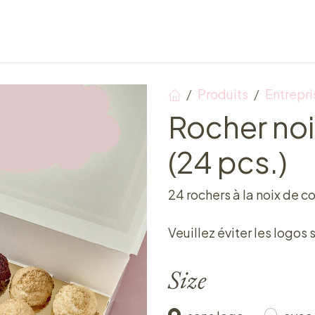
Points de vente
Petit-déjeuner, déjeuner & tea ti
Produits
Entrepri
Rocher noi
(24 pcs.)
24 rochers à la noix de c
Veuillez éviter les logos 
Size