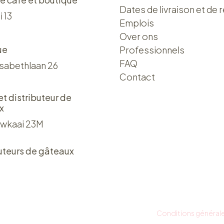
Dates de livraison et de r
i 13
Emplois
Over ons​​
ue
Professionnels
FAQ
isabethlaan 26
Contact
 et distributeur de
x
wkaai 23M
uteurs de gâteaux
Conditions général