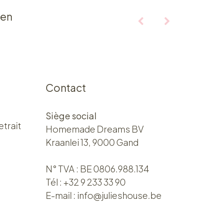
ten
Contact
Siège social
etrait
Homemade Dreams BV
Kraanlei 13, 9000 Gand
N° TVA : BE 0806.988.134
Tél :
+32 9 233 33 90
E-mail :
info@julieshouse.be