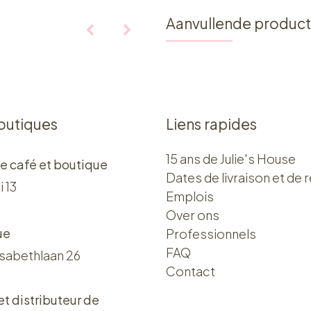
Aanvullende produc
outiques
Liens rapides
15 ans de Julie's House
e café et boutique
Dates de livraison et de r
i 13
Emplois
Over ons​​
ue
Professionnels
FAQ
isabethlaan 26
Contact
 et distributeur de