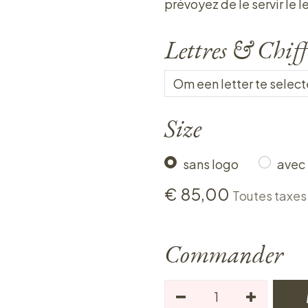
prévoyez de le servir le 
Lettres & Chiff
Size
sans logo
avec
€
85,00
Toutes taxes
Commander