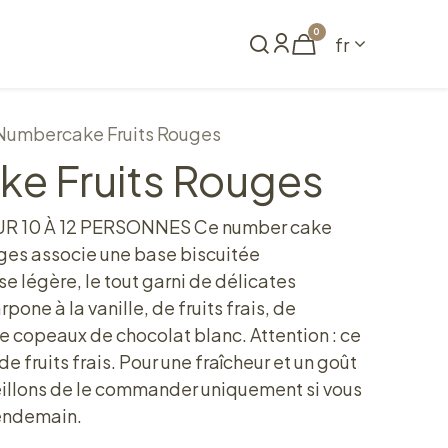
0
fr
me
Réserver
Numbercake Fruits Rouges
e Fruits Rouges
R 10 À 12 PERSONNES Ce number cake
ouges associe une base biscuitée
se légère, le tout garni de délicates
ne à la vanille, de fruits frais, de
 copeaux de chocolat blanc. Attention : ce
 fruits frais. Pour une fraîcheur et un goût
eillons de le commander uniquement si vous
lendemain.