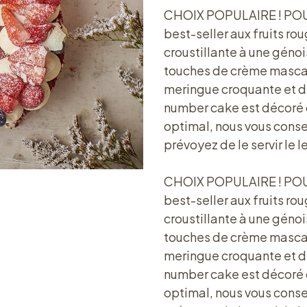
CHOIX POPULAIRE ! POU
best-seller aux fruits r
croustillante à une génoi
touches de crème mascarpo
meringue croquante et de
number cake est décoré de
optimal, nous vous cons
prévoyez de le servir le 
CHOIX POPULAIRE ! POU
best-seller aux fruits r
croustillante à une génoi
touches de crème mascarpo
meringue croquante et de
number cake est décoré de
optimal, nous vous cons