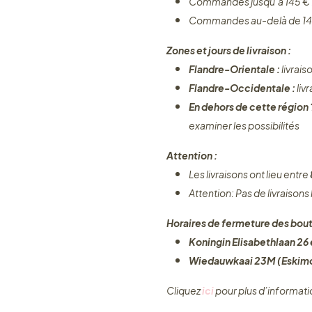
Commandes jusqu’à 145 € 
Commandes au-delà de 14
Zones et jours de livraison :
Flandre-Orientale :
livrais
Flandre-Occidentale :
liv
En dehors de cette région
examiner les possibilités
Attention :
Les livraisons ont lieu entre
Attention: Pas de livraisons
Horaires de fermeture des bout
Koningin Elisabethlaan 26 e
Wiedauwkaai 23M (Eskimo
Cliquez ​
ici
pour plus d’informati