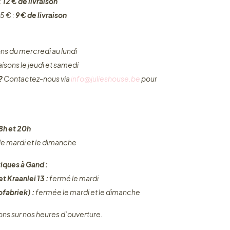
:
12 € de livraison
5 € :
9 € de livraison
ons du mercredi au lundi
raisons le jeudi et samedi
 ?
Contactez-nous via
info@julieshouse.be
pour
8h et 20h
 le mardi et le dimanche
iques à Gand :
t Kraanlei 13 :
fermé le mardi
fabriek) :
fermée le mardi et le dimanche
ons sur nos heures d’ouverture.