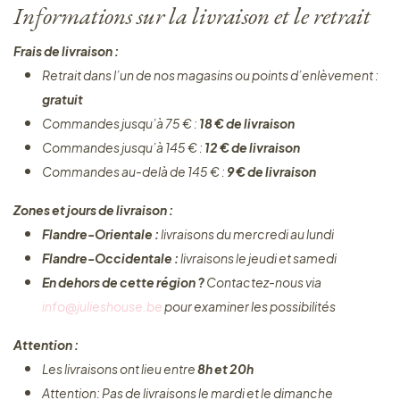
Informations sur la livraison et le retrait
Frais de livraison :
Retrait dans l’un de nos magasins ou points d’enlèvement :
gratuit
Commandes jusqu’à 75 € :
18 € de livraison
Commandes jusqu’à 145 € :
12 € de livraison
Commandes au-delà de 145 € :
9 € de livraison
Zones et jours de livraison :
Flandre-Orientale :
livraisons du mercredi au lundi
Flandre-Occidentale :
livraisons le jeudi et samedi
En dehors de cette région ?
Contactez-nous via
info@julieshouse.be
pour examiner les possibilités
Attention :
Les livraisons ont lieu entre
8h et 20h
Attention: Pas de livraisons le mardi et le dimanche