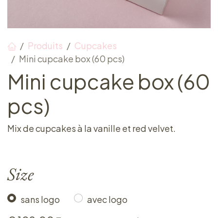
Produits
Cupcakes
Mini cupcake box (60 pcs)
Mini cupcake box (60
pcs)
Mix de cupcakes à la vanille et red velvet.
Size
sans logo
avec logo