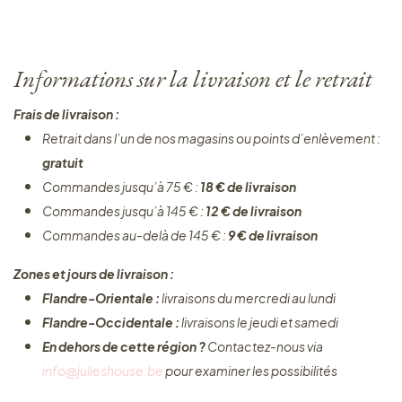
Informations sur la livraison et le retrait
Frais de livraison :
Retrait dans l’un de nos magasins ou points d’enlèvement :
gratuit
Commandes jusqu’à 75 € :
18 € de livraison
Commandes jusqu’à 145 € :
12 € de livraison
Commandes au-delà de 145 € :
9 € de livraison
Zones et jours de livraison :
Flandre-Orientale :
livraisons du mercredi au lundi
Flandre-Occidentale :
livraisons le jeudi et samedi
En dehors de cette région ?
Contactez-nous via
info@julieshouse.be
pour examiner les possibilités