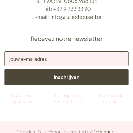
N° TVA : BE 0806.988.134
Tél :
+32 9 233 33 90
E-mail :
info@julieshouse.be
Recevez notre newsletter
Inschrijven
Conditions
Politique de
Politique de
générales
confidentialité
cookies
Copyright © Julie's house - created by
Debugged