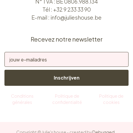
N° TVA : BE 0806.988.134
Tél :
+32 9 233 33 90
E-mail :
info@julieshouse.be
Recevez notre newsletter
Inschrijven
Conditions
Politique de
Politique de
générales
confidentialité
cookies
Copyright © Julie's house - created by
Debugged