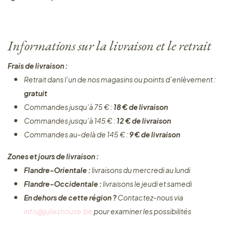
Informations sur la livraison et le retrait
Frais de livraison :
Retrait dans l’un de nos magasins ou points d’enlèvement :
gratuit
Commandes jusqu’à 75 € :
18 € de livraison
Commandes jusqu’à 145 € :
12 € de livraison
Commandes au-delà de 145 € :
9 € de livraison
Zones et jours de livraison :
Flandre-Orientale :
livraisons du mercredi au lundi
Flandre-Occidentale :
livraisons le jeudi et samedi
En dehors de cette région ?
Contactez-nous via
info@julieshouse.be
pour examiner les possibilités